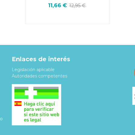
11,66 €
12,95 €
Enlaces de interés
Legislación aplicable
Autoridades competentes
do