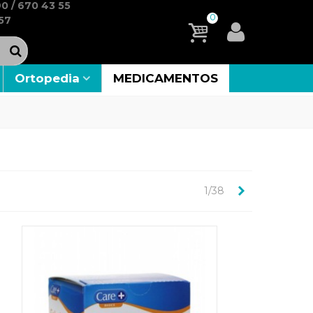
0 / 670 43 55
0
57
Ortopedia
MEDICAMENTOS
Siguiente
1/38