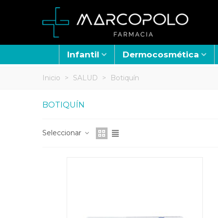
Infantil
Dermocosmética
Inicio
>
SALUD
>
Botiquín
BOTIQUÍN
Seleccionar