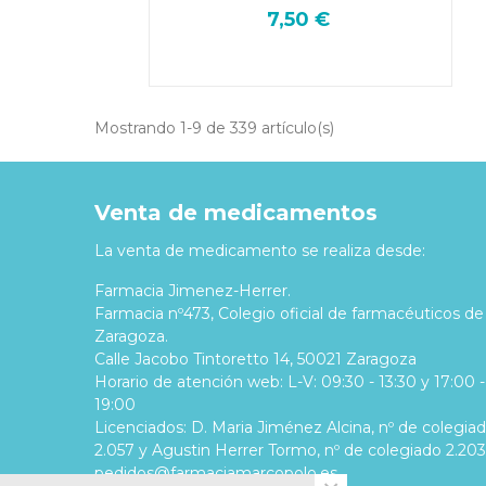
RAPI KIDS COLOR
7,50 €
Mostrando 1-9 de 339 artículo(s)
Venta de medicamentos
La venta de medicamento se realiza desde:
Farmacia Jimenez-Herrer.
Farmacia nº473, Colegio oficial de farmacéuticos de
Zaragoza.
Calle Jacobo Tintoretto 14, 50021 Zaragoza
Horario de atención web: L-V: 09:30 - 13:30 y 17:00 -
19:00
Licenciados: D. Maria Jiménez Alcina, nº de colegia
2.057 y Agustin Herrer Tormo, nº de colegiado 2.203
pedidos@farmaciamarcopolo.es