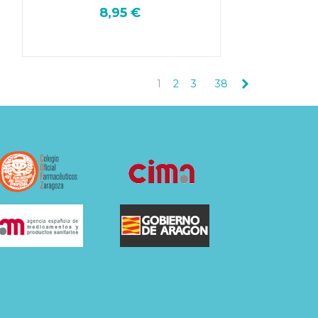
8,95 €
Siguiente
1
2
3
…
38