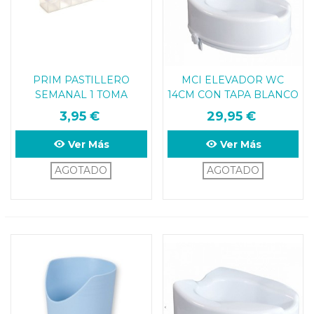
PRIM PASTILLERO
MCI ELEVADOR WC
SEMANAL 1 TOMA
14CM CON TAPA BLANCO
TAMAÑO MEDIANO 12.7
( HASTA 160KG)
3,95 €
29,95 €
X 3 X 1.7
Ver Más
Ver Más
AGOTADO
AGOTADO