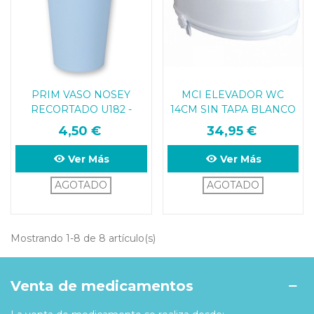
PRIM VASO NOSEY
MCI ELEVADOR WC
RECORTADO U182 -
14CM SIN TAPA BLANCO
NOSE CUT-OUT CUP
( HASTA 160 KG )
4,50 €
34,95 €
(ESPECIAL DISFAGIA)
Ver Más
Ver Más
AGOTADO
AGOTADO
Mostrando 1-8 de 8 artículo(s)
Venta de medicamentos