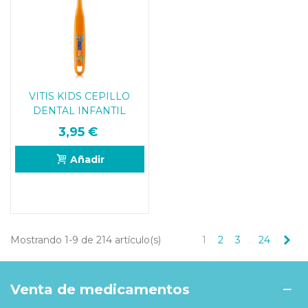
VITIS KIDS CEPILLO
DENTAL INFANTIL
3,95 €
Añadir
Sig
Mostrando 1-9 de 214 artículo(s)
1
2
3
…
24
Venta de medicamentos