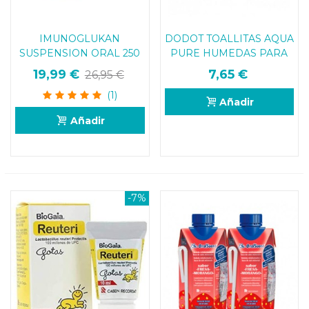
IMUNOGLUKAN
DODOT TOALLITAS AQUA
SUSPENSION ORAL 250
PURE HUMEDAS PARA
ML
BEBES 144 UNIDADES
19,99 €
7,65 €
26,95 €
(1)
Añadir
Añadir
-7%