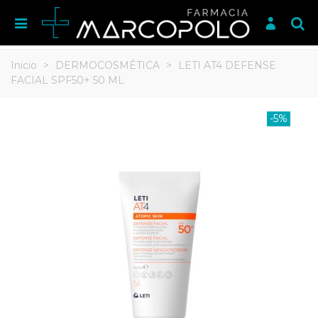
Inicio
>
DERMOCOSMÉTICA
>
LETI AT4 DEFENSE
FACIAL SPF50+ 50 ML
-5%