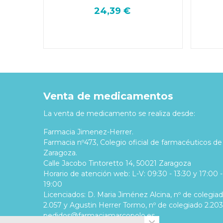
24,39 €
Venta de medicamentos
La venta de medicamento se realiza desde:
Farmacia Jimenez-Herrer.
Farmacia nº473, Colegio oficial de farmacéuticos de
Zaragoza.
Calle Jacobo Tintoretto 14, 50021 Zaragoza
Horario de atención web: L-V: 09:30 - 13:30 y 17:00 -
19:00
Licenciados: D. Maria Jiménez Alcina, nº de colegia
2.057 y Agustin Herrer Tormo, nº de colegiado 2.203
pedidos@farmaciamarcopolo.es