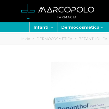
Infantil
Dermocosmética
Inicio
>
DERMOCOSMÉTICA
>
BEPANTHOL CAL