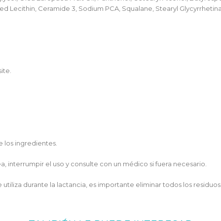
ted Lecithin, Ceramide 3, Sodium PCA, Squalane, Stearyl Glycyrrhet
ite.
e los ingredientes.
 interrumpir el uso y consulte con un médico si fuera necesario.
e utiliza durante la lactancia, es importante eliminar todos los resid