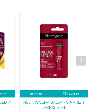
orito
Añadir
Favorito
Añ
OLD 14
NEUTROGENA BALSAMO NARIZ Y
TRIADE
LABIOS 15 ML