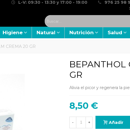
L-V: 09:30 - 13:30 y 17:00 - 19:00
976 25 98 9
Higiene
Natural
Nutrición
Salud
M CREMA 20 GR
BEPANTHOL 
GR
Alivia el picor y regenera la pi
8,50 €
Añadir
-
+