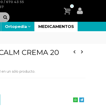
0 / 670 43 55
0
57
Ortopedia
MEDICAMENTOS
CALM CREMA 20
el en un sólo producto.