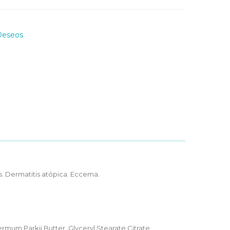
Deseos
tos. Dermatitis atópica. Eccema.
ermum Parkii Butter, Glyceryl Stearate Citrate,