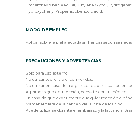
Limnanthes Alba Seed Oil, Butylene Glycol, Hydrogena
Hydroxyphenyl Propamidobenzoic acid.
MODO DE EMPLEO
Aplicar sobre la piel afectada sin heridas segun se neces
PRECAUCIONES Y ADVERTENCIAS
Solo para uso externo.
No utilizar sobre la piel con heridas.
No utilizar en caso de alergias conocidas a cualquiera d
Al primer signo de infección, consulte con su médico.
En caso de que experimente cualquier reacción cutánea,
Mantener fuera del alcance y de la vista de los niño.
Puede utilizarse durante el embarazo y la lactancia. Si s