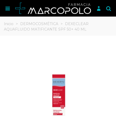
Inicio
>
DERMOCOSMÉTICA
>
DEXECLEAR
AQUAFLUIDO MATIFICANTE SPF 50+ 40 ML