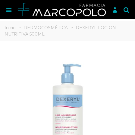
Inicio
>
DERMOCOSMÉTICA
>
DEXERYL LOCION
NUTRITIVA 500ML