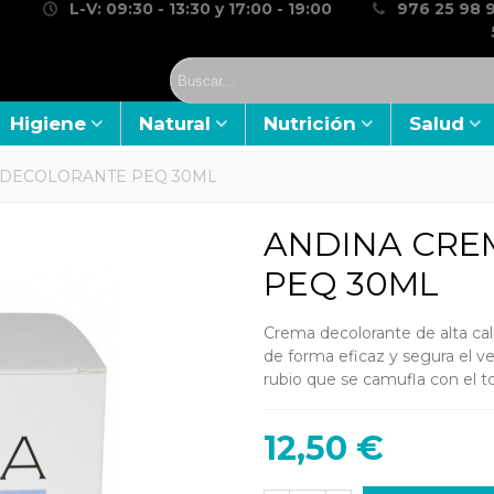
L-V: 09:30 - 13:30 y 17:00 - 19:00
976 25 98 9
Higiene
Natural
Nutrición
Salud
 DECOLORANTE PEQ 30ML
ANDINA CRE
PEQ 30ML
Crema decolorante de alta cal
de forma eficaz y segura el v
rubio que se camufla con el tono
12,50 €