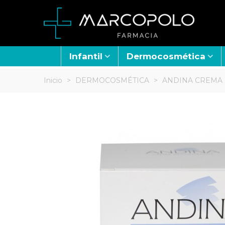
Infantil
Dermocosmética
Inicio
>
DERMOCOSMÉTICA
>
ANDINA CREMA