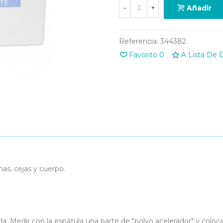
Añadir
-
+
Referencia:
344382
Favorito
0
A Lista De 
nas, cejas y cuerpo.
la. Medir con la espátula una parte de "polvo acelerador" y colocar