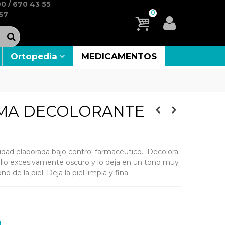
0 / 670 43 55
0
57
Ortopedia
MEDICAMENTOS
MA DECOLORANTE
idad elaborada bajo control farmacéutico. Decolora
ello excesivamente oscuro y lo deja en un tono muy
 de la piel. Deja la piel limpia y fina.