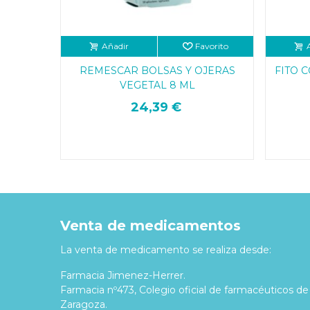
Añadir
Favorito
REMESCAR BOLSAS Y OJERAS
FITO 
VEGETAL 8 ML
24,39 €
Venta de medicamentos
La venta de medicamento se realiza desde:
Farmacia Jimenez-Herrer.
Farmacia nº473, Colegio oficial de farmacéuticos de
Zaragoza.