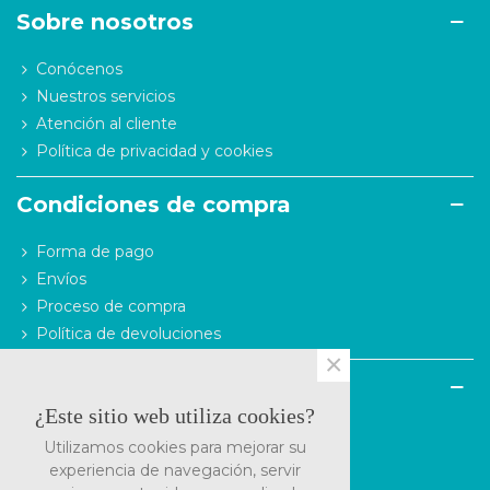
Sobre nosotros
Conócenos
Nuestros servicios
Atención al cliente
Política de privacidad y cookies
Condiciones de compra
Forma de pago
Envíos
Proceso de compra
Política de devoluciones
×
Contacto
¿Este sitio web utiliza cookies?
C/ Tintoretto, 14, 50021 Zaragoza
Utilizamos cookies para mejorar su
976 25 98 90 / 670 43 55 57
experiencia de navegación, servir
pedidos@farmaciamarcopolo.es