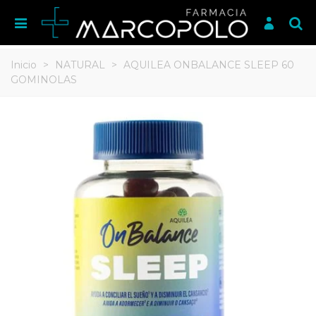
Inicio
>
NATURAL
>
AQUILEA ONBALANCE SLEEP 60
GOMINOLAS