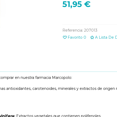
51,95 €
Referencia:
207013
Favorito
0
A Lista De 
 comprar en nuestra farmacia Marcopolo:
s antioxidantes, carotenoides, minerales y extractos de origen na
inifera:
Extractos vegetales que contienen polifenoles.