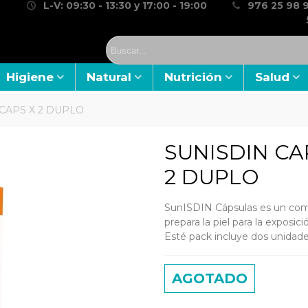
L-V: 09:30 - 13:30 y 17:00 - 19:00
976 25 98 9
Higiene
Natural
Nutrición
Salud
CAPS X 2 DUPLO
SUNISDIN CA
2 DUPLO
SunISDIN Cápsulas es un com
prepara la piel para la exposició
Esté pack incluye dos unidad
AGOTADO