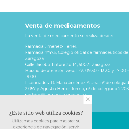
Venta de medicamentos
La venta de medicamento se realiza desde:
Farmacia Jimenez-Herrer.
Farmacia nº473, Colegio oficial de farmacéuticos de
Zaragoza.
Calle Jacobo Tintoretto 14, 50021 Zaragoza
Horario de atención web: L-V: 09:30 - 13:30 y 17:00 -
19:00
Licenciados: D. Maria Jiménez Alcina, nº de colegia
2.057 y Agustin Herrer Tormo, nº de colegiado 2.203
pedidos@farmaciamarcopolo.es
×
¿Este sitio web utiliza cookies?
Utilizamos cookies para mejorar su
Sobre nosotros
experiencia de navegación, servir