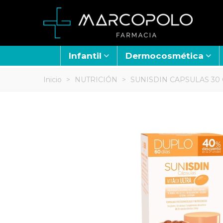
Infantil
Dermocosmética
Inicio
>
NUTRICIÓN
>
SUNISDIN CAPSULAS 30 