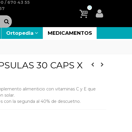
0 / 670 43 55
0
57
Ortopedia
MEDICAMENTOS
PSULAS 30 CAPS X
plemento alimenticio con vitaminas C y E que
n solar.
es con la segunda al 40% de descuetno.