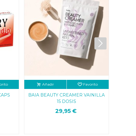
orito
Añadir
Favorito
Añ
CAPS
BAIA BEAUTY CREAMER VAINILLA
15 DOSIS
29,95 €