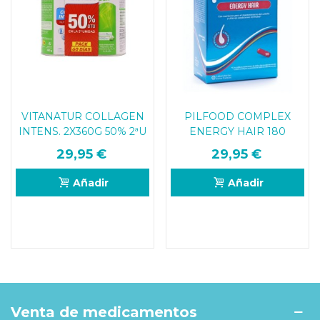
VITANATUR COLLAGEN
PILFOOD COMPLEX
INTENS. 2X360G 50% 2ªU
ENERGY HAIR 180
COMPRIMIDOS
29,95 €
29,95 €
Añadir
Añadir
Venta de medicamentos