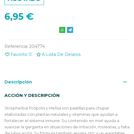
6,95 €
Referencia:
204774
Favorito
0
A Lista De Deseos
Descripción
ACCIÓN Y DESCRIPCIÓN
Strepherbal Própolis y Melisa son pastillas para chupar
elaboradas con plantas naturales y vitaminas que ayudan a
fortalecer el sistema inmune. Su contenido en miel ayuda a
suavizar la garganta en situaciones de irritación, molestias, y falta
de lubricación. Su fórmula también aporta zinc y un agradable