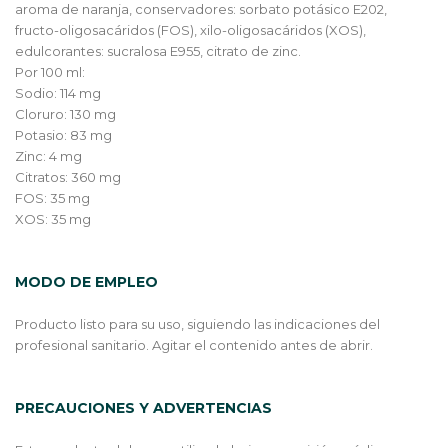
aroma de naranja, conservadores: sorbato potásico E202,
fructo-oligosacáridos (FOS), xilo-oligosacáridos (XOS),
edulcorantes: sucralosa E955, citrato de zinc.
Por 100 ml:
Sodio: 114 mg
Cloruro: 130 mg
Potasio: 83 mg
Zinc: 4 mg
Citratos: 360 mg
FOS: 35 mg
XOS: 35 mg
MODO DE EMPLEO
Producto listo para su uso, siguiendo las indicaciones del
profesional sanitario. Agitar el contenido antes de abrir.
PRECAUCIONES Y ADVERTENCIAS