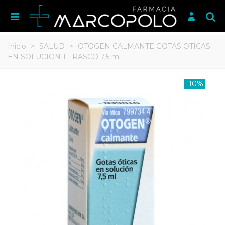
Inicio
>
SALUD
>
OTOGEN CALMANTE GOTAS OTICAS
EN SOLUCION 1 FRASCO 7,5 ml
-10%