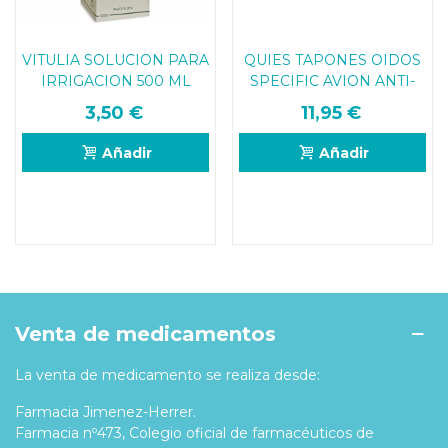
VITULIA SOLUCION PARA
QUIES TAPONES OIDOS
IRRIGACION 500 ML
SPECIFIC AVION ANTI-
PRESION
3,50 €
11,95 €
Añadir
Añadir
Venta de medicamentos
La venta de medicamento se realiza desde:
Farmacia Jimenez-Herrer.
Farmacia nº473, Colegio oficial de farmacéuticos de