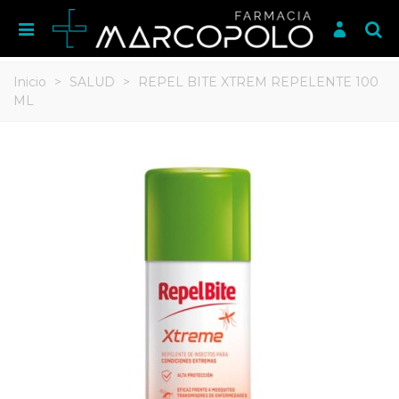
Inicio
>
SALUD
>
REPEL BITE XTREM REPELENTE 100
ML