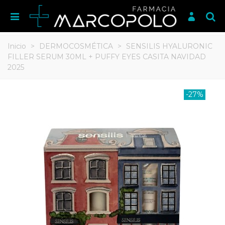
Inicio
>
DERMOCOSMÉTICA
>
SENSILIS HYALURONIC
FILLER SERUM 30ML + PUFFY EYES CASITA NAVIDAD
2025
-27%